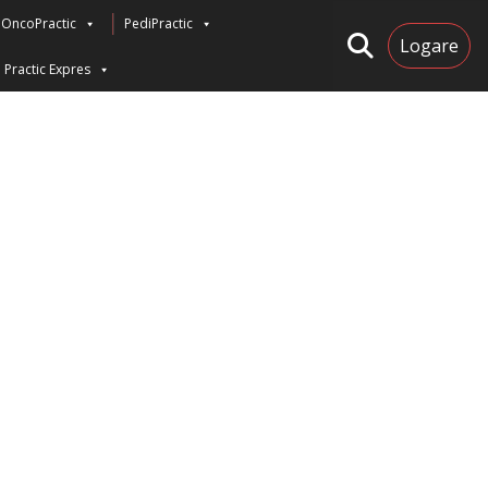
OncoPractic
PediPractic
Logare
Practic Expres