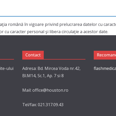
aţia română în vigoare privind prelucrarea datelor cu cara
 cu caracter personal şi libera circulaţie a acestor date.
Contact
Recomand
ite-ului
Adresa: Bd. Mircea Voda nr.42,
flashmedica
Bl.M14, Sc.1, Ap. 7 si 8
Mail: office@houston.ro
Tel/fax: 021.317.09.43