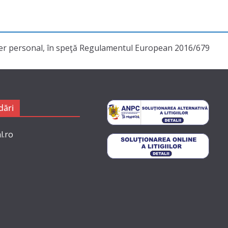
cter personal, în speţă Regulamentul European 2016/679
ări
l.ro