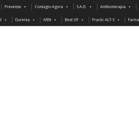
Prevenție
Contagio-Agora
S.A.D.
Antibioterapia
l
Durerea
IVEN
Best OF
Practic ALT-S
Farma 