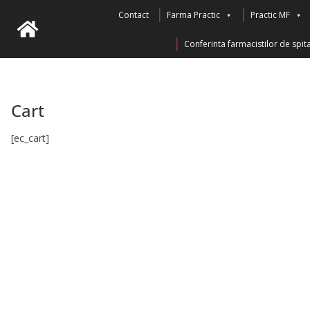
Skip
Contact
Farma Practic
Practic MF
to
Conferinta farmacistilor de spita
content
Cart
[ec_cart]