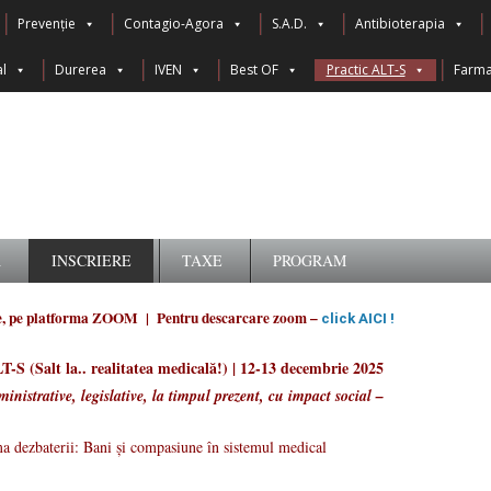
Prevenție
Contagio-Agora
S.A.D.
Antibioterapia
l
Durerea
IVEN
Best OF
Practic ALT-S
Farma
A
INSCRIERE
TAXE
PROGRAM
e, pe platforma ZOOM | Pentru descarcare zoom –
click AICI !
T-S (Salt la.. realitatea medicală!) | 12-13 decembrie 2025
inistrative, legislative, la timpul prezent, cu impact social –
a dezbaterii: Bani și compasiune în sistemul medical