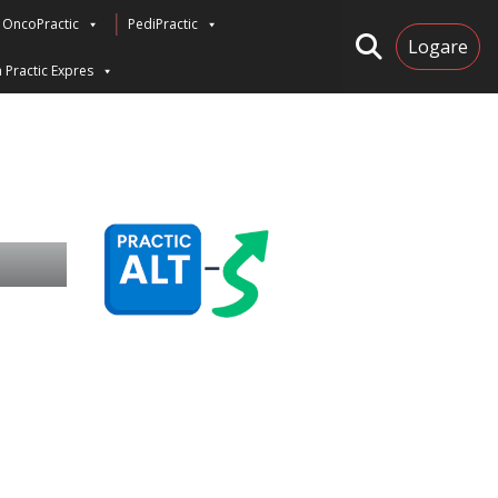
OncoPractic
PediPractic
Logare
 Practic Expres