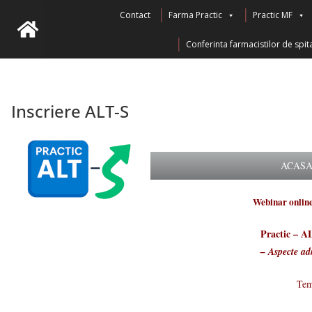
Contact
Farma Practic
Practic MF
Conferinta farmacistilor de spita
Inscriere ALT-S
ACAS
Webinar onlin
Practic – AL
– Aspecte adm
Tem