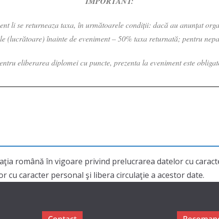
IMPORTANT:
iment li se returneaza taxa, în următoarele condiții: dacă au anunțat or
ile (lucrătoare) înainte de eveniment – 50% taxa returnată; pentru nepa
entru eliberarea diplomei cu puncte, prezenta la eveniment este obligat
aţia română în vigoare privind prelucrarea datelor cu cara
 cu caracter personal şi libera circulaţie a acestor date.