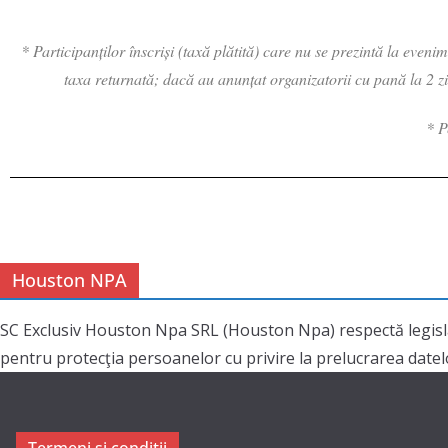
* Participanților înscriși (taxă plătită) care nu se prezintă la even
taxa returnată; dacă au anunțat organizatorii cu pană la 2 z
* P
Houston NPA
SC Exclusiv Houston Npa SRL (Houston Npa) respectă legisl
pentru protecţia persoanelor cu privire la prelucrarea datelor