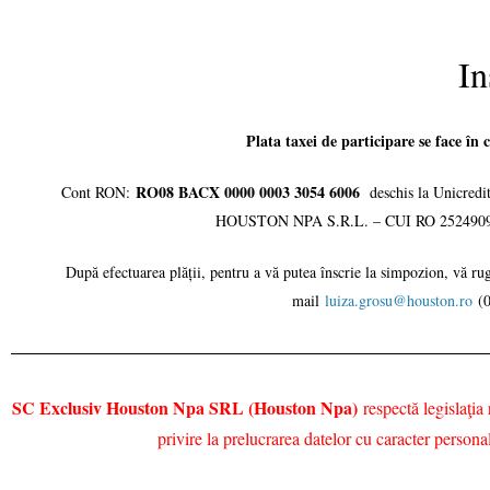
In
Plata taxei de participare se face î
RO08 BACX 0000 0003 3054 6006
Cont RON:
deschis la Unicredi
HOUSTON NPA S.R.L. – CUI RO 25249091,
După efectuarea plății, pentru a vă putea înscrie la simpozion, vă ru
mail
luiza.grosu@houston.ro
(
SC Exclusiv Houston Npa SRL (Houston Npa)
respectă legislaţia
privire la prelucrarea datelor cu caracter person