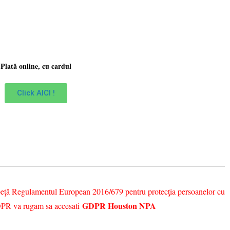
Plată online, cu cardul
Click AICI !
n speţă Regulamentul European 2016/679 pentru protecţia persoanelor cu
GDPR Houston NPA
e GDPR va rugam sa accesati