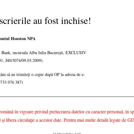
scrierile au fost inchise!
n contul Houston NPA
t Bank, sucursala Alba Iulia București, EXCLUSIV
 J40/3074/09.03.2009).
găm să ne trimiteți o copie după OP la adresa de e-
0733 076 387)
 română în vigoare privind prelucrarea datelor cu caracter personal, î
al şi libera circulaţie a acestor date. Pentru mai multe detalii legate d