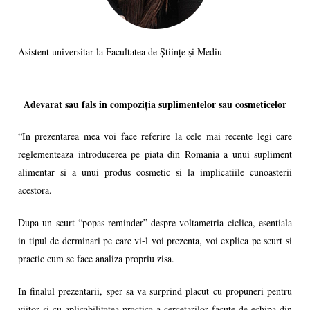
Asistent universitar la Facultatea de Științe și Mediu
Adevarat sau fals în compoziția suplimentelor sau cosmeticelor
“In prezentarea mea voi face referire la cele mai recente legi care
reglementeaza introducerea pe piata din Romania a unui supliment
alimentar si a unui produs cosmetic si la implicatiile cunoasterii
acestora.
Dupa un scurt “popas-reminder” despre voltametria ciclica, esentiala
in tipul de derminari pe care vi-l voi prezenta, voi explica pe scurt si
practic cum se face analiza propriu zisa.
In finalul prezentarii, sper sa va surprind placut cu propuneri pentru
viitor si cu aplicabilitatea practica a cercetarilor facute de echipa din