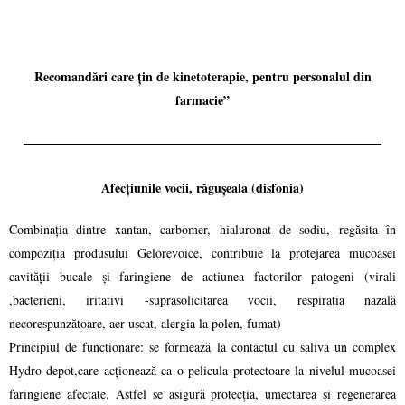
Recomandări care țin de kinetoterapie, pentru personalul din
farmacie”
Afecțiunile vocii, răgușeala (disfonia)
Combinația dintre xantan, carbomer, hialuronat de sodiu, regăsita în
compoziția produsului Gelorevoice, contribuie la protejarea mucoasei
cavității bucale și faringiene de actiunea factorilor patogeni (virali
,bacterieni, iritativi -suprasolicitarea vocii, respirația nazală
necorespunzătoare, aer uscat, alergia la polen, fumat)
Principiul de functionare: se formează la contactul cu saliva un complex
Hydro depot,care acționează ca o pelicula protectoare la nivelul mucoasei
faringiene afectate. Astfel se asigură protecția, umectarea și regenerarea