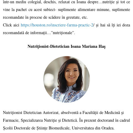
într-un mediu colegial, deschis, relaxat cu Ioana despre…nutriție și tot ce
vine la pachet cu acest subiect- suplimente alimentare minune, suplimente
recomandate în procese de scădere în greutate, etc.
Click aici
https://houston.ro/inscriere-farma-practic-2
/ și hai să îți iei doza
recomandată de informații…”nutriționale”.
Nutriționist-Dietetician Ioana Mariana Haș
Nutriționist Dietetician Autorizat, absolventă a Facultății de Medicină și
Farmacie, Specializarea Nutriție și Dietetică. În prezent doctorand în cadrul
Școlii Doctorale de Științe Biomedicale, Universitatea din Oradea.