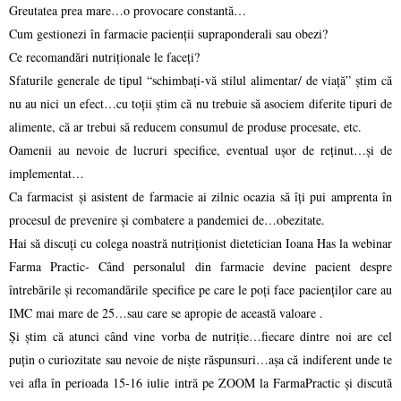
Greutatea prea mare…o provocare constantă…
Cum gestionezi în farmacie pacienții supraponderali sau obezi?
Ce recomandări nutriționale le faceți?
Sfaturile generale de tipul “schimbați-vă stilul alimentar/ de viață” știm că
nu au nici un efect…cu toții știm că nu trebuie să asociem diferite tipuri de
alimente, că ar trebui să reducem consumul de produse procesate, etc.
Oamenii au nevoie de lucruri specifice, eventual ușor de reținut…și de
implementat…
Ca farmacist și asistent de farmacie ai zilnic ocazia să îți pui amprenta în
procesul de prevenire și combatere a pandemiei de…obezitate.
Hai să discuți cu colega noastră nutriționist dietetician Ioana Has la webinar
Farma Practic- Când personalul din farmacie devine pacient despre
întrebările și recomandările specifice pe care le poți face pacienților care au
IMC mai mare de 25…sau care se apropie de această valoare .
Și știm că atunci când vine vorba de nutriție…fiecare dintre noi are cel
puțin o curiozitate sau nevoie de niște răspunsuri…așa că indiferent unde te
vei afla în perioada 15-16 iulie intră pe ZOOM la FarmaPractic și discută