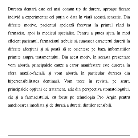
Durerea dentară este cel mai comun tip de durere, aproape fiecare
individ a experimentat cel puțin o dată în viață această senzație. Din
diferite motive, pacientul apelează frecvent în primul rând la
farmacist, apoi la medicul specialist. Pentru a putea ajuta în mod
eficient pacientul, farmacistul trebuie să cunoască caracterul durerii în
diferite afecțiuni și să poată să se orienteze pe baza informațiilor
primite asupra tratamentului. Din acest motiv, în această prezentare
vom aborda principalele cauze a căror manifestare este durerea în
sfera maxilo-facială și vom aborda în particular durerea din
hipersensibilitatea dentinară. Vom trece în revistă, pe scurt,
principalele opțiuni de tratament, atât din perspectiva stomatologului,
cât și a farmacistului, cu focus pe tehnologia Pro Argin pentru
ameliorarea imediată și de durată a durerii dinților sensibili.