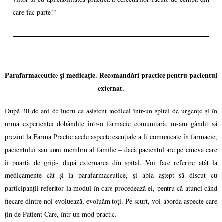
care fac parte!”
Parafarmaceutice și medicație. Recomandări practice pentru pacientul
externat.
După 30 de ani de lucru ca asistent medical într-un spital de urgențe și în
urma experienței dobândite într-o farmacie comunitară, m-am gândit să
prezint la Farma Practic acele aspecte esențiale a fi comunicate în farmacie,
pacientului sau unui membru al familie – dacă pacientul are pe cineva care
îi poartă de grijă- după externarea din spital. Voi face referire atât la
medicamente cât și la parafarmaceutice, și abia aștept să discut cu
participanții referitor la modul în care procedează ei, pentru că atunci când
fiecare dintre noi evoluează, evoluăm toți. Pe scurt, voi aborda aspecte care
țin de Patient Care, într-un mod practic.