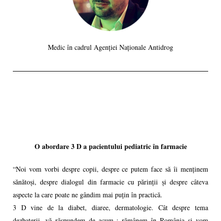
Medic în cadrul Agenției Naționale Antidrog
O abordare 3 D a pacientului pediatric în farmacie
“Noi vom vorbi despre copii, despre ce putem face să îi menținem
sănătoși, despre dialogul din farmacie cu părinții și despre câteva
aspecte la care poate ne gândim mai puțin în practică.
3 D vine de la diabet, diaree, dermatologie. Cât despre tema
dezbaterii, vă răspundem de acum : rămânem în România și vom