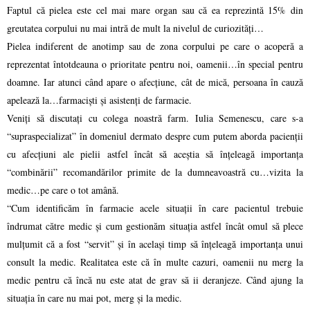
Faptul că pielea este cel mai mare organ sau că ea reprezintă 15% din
greutatea corpului nu mai intră de mult la nivelul de curiozități…
Pielea indiferent de anotimp sau de zona corpului pe care o acoperă a
reprezentat întotdeauna o prioritate pentru noi, oamenii…în special pentru
doamne. Iar atunci când apare o afecțiune, cât de mică, persoana în cauză
apelează la…farmaciști și asistenți de farmacie.
Veniți să discutați cu colega noastră farm. Iulia Semenescu, care s-a
“supraspecializat” în domeniul dermato despre cum putem aborda pacienții
cu afecțiuni ale pielii astfel încât să aceștia să înțeleagă importanța
“combinării” recomandărilor primite de la dumneavoastră cu…vizita la
medic…pe care o tot amână.
“Cum identificăm în farmacie acele situații în care pacientul trebuie
îndrumat către medic și cum gestionăm situația astfel încât omul să plece
mulțumit că a fost “servit” și în același timp să înțeleagă importanța unui
consult la medic. Realitatea este că în multe cazuri, oamenii nu merg la
medic pentru că încă nu este atat de grav să ii deranjeze. Când ajung la
situația în care nu mai pot, merg și la medic.