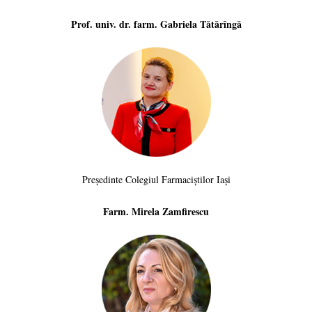
Prof. univ. dr. farm. Gabriela Tătărîngă
Președinte Colegiul Farmaciștilor Iași
Farm. Mirela Zamfirescu