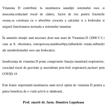
Vitamina D contribuie la mentinerea sanatății sistemului osos si
muscular,reducând riscul de cădere, factor de risc pentru fracturile
osoase,se coreleaza cu o absorbtie crescuta a calciului si a fosforului si
asigură functionarea normala a sistemului imunitar.
În anumite situații sunt necesare doze mai mari de Vitamina D (2000 U.I.)
cum ar fi: obezitatea, osteoporoza,malabsorbția,tulburările renale,tulburări
ale metabolismului osos sau fosfocalcic.
Insuficiența de vitamina D poate compromite funcția imunitară respiratorie,
crescând riscul de gravitate și mortalitate prin boli respiratorii,inclusiv prin
COVID-19
Este foarte importantă mentinerea unui nivel optim de vitamina D pentru a
putea beneficia de o viată activă si sănătoasă..
Prof. emerit dr. farm. Dumitru Lupuleasa