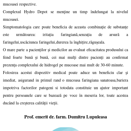
mucoasei respective.
Complexul Hydro Depot se menţine un timp îndelungat la nivelul
mucoasei.
Simptomatologia care poate beneficia de aceasta combinație de substanțe
este următoarea: iritația faringiană,senzația de arsură a
faringelui,uscăciunea faringelui,durerea la înghițire,răgușeala.
O mare parte a pacienților și medicilor au evaluat eficacitatea produsului ca
fiind foarte bună și bună, cei mai mulți dintre pacienți au confirmat
prezența complexului de hidrogel pe mucoase mai mult de 30-60 minute.
Folosirea acestui dispozitiv medical poate aduce un beneficiu clar și
imediat, asigurand in primul rand o mucoasa faringiana sanatoasa,bariera
impotriva factorilor patogeni si totodata constituie un ajutor important
pentru persoanele care se bazează pe voce în meseria lor, toate acestea
ducând la creșterea calității vieții.
Prof. emerit dr. farm. Dumitru Lupuleasa