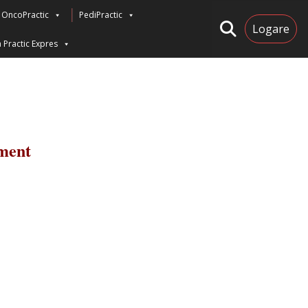
OncoPractic
PediPractic
Logare
 Practic Expres
ement