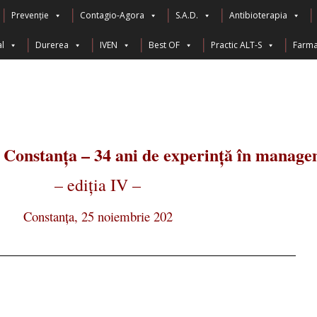
Prevenție
Contagio-Agora
S.A.D.
Antibioterapia
l
Durerea
IVEN
Best OF
Practic ALT-S
Farma
 Constanța – 34 ani de experință în manag
– ediția IV –
Constanța, 25 noiembrie 202