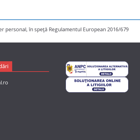
cter personal, în speţă Regulamentul European 2016/679
ări
l.ro