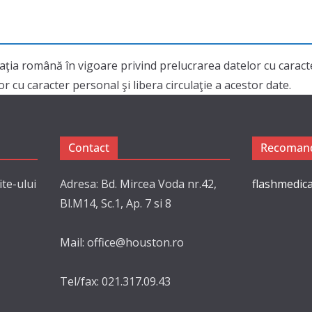
aţia română în vigoare privind prelucrarea datelor cu cara
 cu caracter personal şi libera circulaţie a acestor date.
Contact
Recomand
ite-ului
Adresa: Bd. Mircea Voda nr.42,
flashmedica
Bl.M14, Sc.1, Ap. 7 si 8
Mail: office@houston.ro
Tel/fax: 021.317.09.43