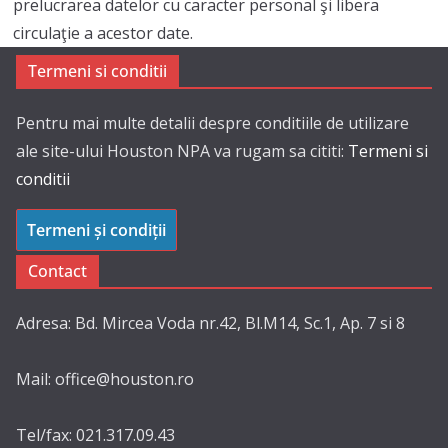
prelucrarea datelor cu caracter personal şi libera
circulaţie a acestor date.
Termeni si conditii
Pentru mai multe detalii despre conditiile de utilizare
ale site-ului Houston NPA va rugam sa cititi:
Termeni si
conditii
Termeni și condiții
Contact
Adresa: Bd. Mircea Voda nr.42, Bl.M14, Sc.1, Ap. 7 si 8
Mail: office@houston.ro
Tel/fax: 021.317.09.43