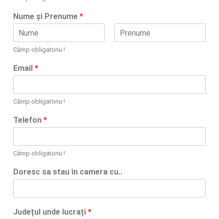
Nume și Prenume
*
F
L
Câmp obligatoriu !
i
a
r
s
Email
*
s
t
t
Câmp obligatoriu !
Telefon
*
Câmp obligatoriu !
Doresc sa stau în camera cu..
Județul unde lucrați
*