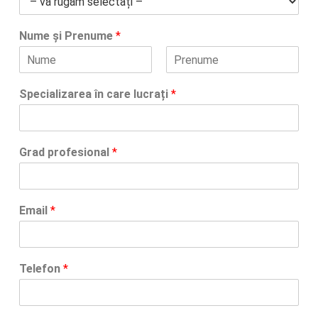
Nume și Prenume
*
F
L
i
a
Specializarea în care lucrați
*
r
s
s
t
t
Grad profesional
*
Email
*
Telefon
*