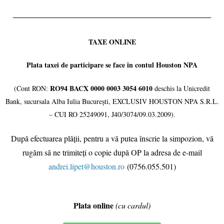
TAXE ONLINE
Plata taxei de participare se face în contul Houston NPA
RO94 BACX 0000 0003 3054 6010
(Cont RON:
deschis la Unicredit
Bank, sucursala Alba Iulia București, EXCLUSIV HOUSTON NPA S.R.L.
– CUI RO 25249091, J40/3074/09.03.2009).
După efectuarea plății, pentru a vă putea înscrie la simpozion, vă
rugăm să ne trimiteți o copie după OP la adresa de e-mail
andrei.lipet@houston.ro
(0756.055.501)
Plata online
(cu cardul)