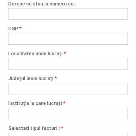
Doresc sa stau in camera cu..
CNP
*
Localitatea unde lucrați
*
Județul unde lucrați
*
Instituția la care lucrați
*
Selectați tipul facturii:
*