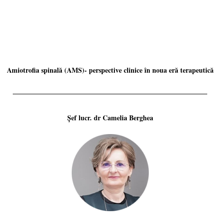
Amiotrofia spinală (AMS)- perspective clinice în noua eră terapeutică
Șef lucr. dr Camelia Berghea