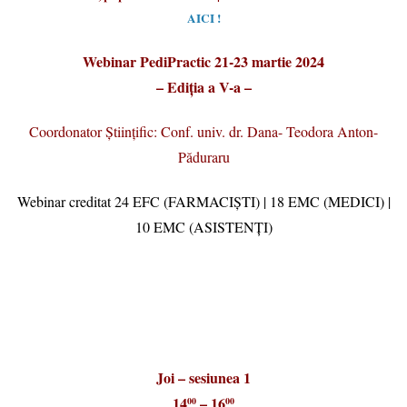
AICI !
Webinar PediPractic 21-23 martie 2024
– Ediția a V-a –
Coordonator Științific: Conf. univ. dr. Dana- Teodora Anton-
Păduraru
Webinar creditat 24 EFC (FARMACIȘTI) | 18 EMC (MEDICI) |
10 EMC (ASISTENȚI)
Joi – sesiunea 1
14
– 16
00
00