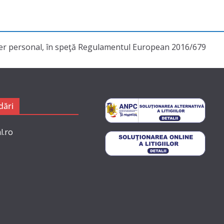
cter personal, în speţă Regulamentul European 2016/679
ări
l.ro