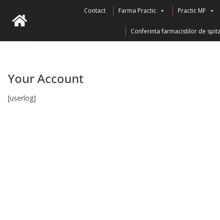
Skip
Contact
Farma Practic
Practic MF
to
Conferinta farmacistilor de spita
content
Your Account
[userlog]