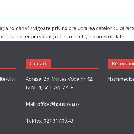
aţia română în vigoare privind prelucrarea datelor cu cara
 cu caracter personal şi libera circulaţie a acestor date.
Contact
Recomand
ite-ului
Adresa: Bd. Mircea Voda nr.42,
flashmedica
Bl.M14, Sc.1, Ap. 7 si 8
Mail: office@houston.ro
Tel/fax: 021.317.09.43