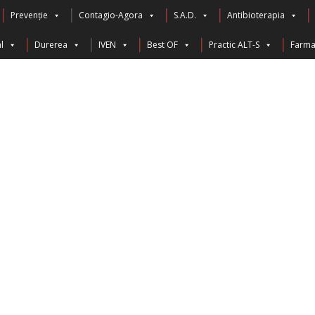
Prevenție
Contagio-Agora
S.A.D.
Antibioterapia
l
Durerea
IVEN
Best OF
Practic ALT-S
Farma 