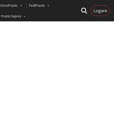
OncoPractic
PediPractic
Logare
Practic Expres