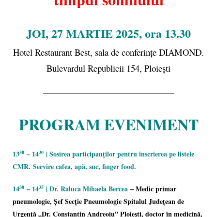
JOI, 27 MARTIE 2025, ora 13.30
Hotel Restaurant Best, sala de conferințe DIAMOND.
Bulevardul Republicii 154, Ploiești
PROGRAM EVENIMENT
13
– 14
| Sosirea participanților pentru înscrierea pe listele
30
30
CMR.
Servire cafea, apă, suc, finger food.
14
– 14
| Dr. Raluca Mihaela Bercea
– Medic primar
30
35
pneumologie, Șef Secție Pneumologie Spitalul Județean de
Urgență „Dr. Constantin Andreoiu” Ploiești, doctor în medicină,