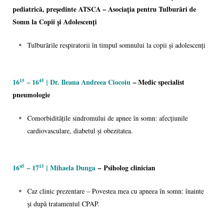
pediatrică, președinte ATSCA – Asociația pentru Tulburări de
Somn la Copii și Adolescenți
Tulburările respiratorii în timpul somnului la copii și adolescenți
16
– 16
|
Dr. Ileana Andreea Ciocoiu
– Medic specialist
15
45
pneumologie
Comorbiditățile sindromului de apnee în somn: afecțiunile
cardiovasculare, diabetul și obezitatea.
16
– 17
|
Mihaela Dunga
–
Psiholog clinician
45
15
Caz clinic prezentare – Povestea mea cu apneea în somn: înainte
și după tratamentul CPAP.