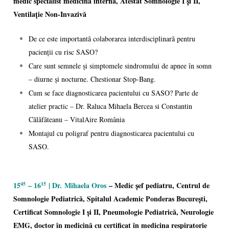
medic specialist medicină internă, Atestat Somnologie I și II,
Ventilație Non-Invazivă
De ce este importantă colaborarea interdisciplinară pentru
pacienții cu risc SASO?
Care sunt semnele și simptomele sindromului de apnee în somn
– diurne și nocturne. Chestionar Stop-Bang.
Cum se face diagnosticarea pacientului cu SASO? Parte de
atelier practic – Dr. Raluca Mihaela Bercea si Constantin
Călăfăteanu – VitalAire România
Montajul cu poligraf pentru diagnosticarea pacientului cu
SASO.
15
– 16
| Dr.
Mihaela Oros
– Medic șef pediatru, Centrul de
45
15
Somnologie Pediatrică, Spitalul Academic Ponderas București,
Certificat Somnologie I și II, Pneumologie Pediatrică, Neurologie
EMG, doctor în medicină cu certificat în medicina respiratorie