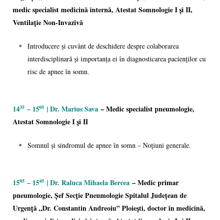
medic specialist medicină internă, Atestat Somnologie I și II,
Ventilație Non-Invazivă
Introducere și cuvânt de deschidere despre colaborarea
interdisciplinară și importanța ei în diagnosticarea pacienților cu
risc de apnee în somn.
14
– 15
| Dr. Marius Sava
– Medic specialist pneumologie,
35
05
Atestat Somnologie I și II
Somnul și sindromul de apnee în somn – Noțiuni generale.
15
– 15
| Dr. Raluca Mihaela Bercea
– Medic primar
05
45
pneumologie, Șef Secție Pneumologie Spitalul Județean de
Urgență „Dr. Constantin Andreoiu” Ploiești, doctor în medicină,