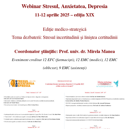
Webinar Stresul, Anxietatea, Depresia
11-12 aprilie 2025 – ediția XIX
Ediție medico-strategică
Tema dezbaterii: Stresul incertitudinii și liniștea certitudinii
Coordonator științific: Prof. univ. dr. Mirela Manea
Eveniment creditat 12 EFC (farmaciști), 12 EMC (medici), 12 EMC
(obbcssr), 9 EMC (asistenți)