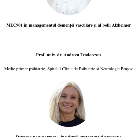
MLC901 în managementul demenței vasculare și al bolii Alzheimer
Prof. univ. dr. Andreea Teodorescu
Medic primar psihiatrie, Spitalul Clinic de Psihiatrie și Neurologie Brașov
Depresia post-partum – incidență, tratament și prevenție