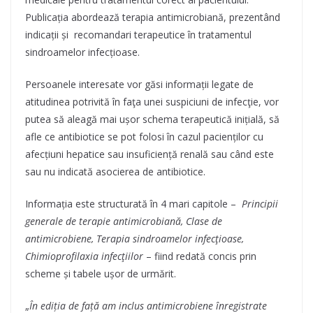
Publicația abordează terapia antimicrobiană, prezentând
indicații și recomandari terapeutice în tratamentul
sindroamelor infecțioase.
Persoanele interesate vor găsi informații legate de
atitudinea potrivită în faţa unei suspiciuni de infecţie, vor
putea să aleagă mai ușor schema terapeutică inițială, să
afle ce antibiotice se pot folosi în cazul pacienților cu
afecțiuni hepatice sau insuficiență renală sau când este
sau nu indicată asocierea de antibiotice.
Informația este structurată în 4 mari capitole –
Principii
generale de terapie antimicrobiană, Clase de
antimicrobiene, Terapia sindroamelor infecţioase,
Chimioprofilaxia infecţiilor
– fiind redată concis prin
scheme și tabele ușor de urmărit.
„
În ediția de față am inclus antimicrobiene înregistrate