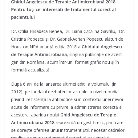
Ghidul Angelescu de Terapie Antimicrobiană 2018
Pentru toți cei interesați de tratamentul corect al
pacientului
Dr. Otilia-Elisabeta Benea, Dr. Liana Cătălina Gavriliu, Dr.
Cristina Popescu și Dr. Gabriel-Adrian Popescu alături de
Houston NPA anunță ediția 2018 a
Ghidului Angelescu
de Terapie Antimicrobiană
, singura publicație de acest
gen din România, acum într-un format grafic nou și în
formulă actualizată.
După 6 ani de la lansarea ultimei ediții a volumului (în
2012), pe fundalul dezbaterilor actuale la nivel mondial
privind rezistența la antibiotice și în contextul unei nevoi
acute de informare cu privire la administrarea corectă a
acestora, apariția noului
Ghid Angelescu de Terapie
Antimicrobiană 2018
reprezintă un gest firesc, prin care
se dorește oferirea unui instrument util, necesar cadrelor
medicale pentru tratamentul corect al pacientului.