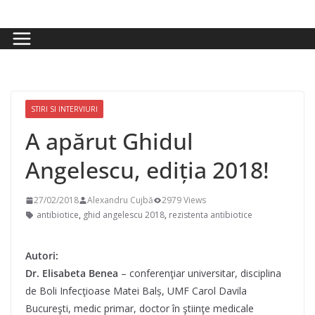
Skip
to
content
STIRI SI INTERVIURI
A apărut Ghidul
Angelescu, ediția 2018!
27/02/2018
Alexandru Cujbă
2979 Views
antibiotice
,
ghid angelescu 2018
,
rezistenta antibiotice
Autori:
Dr. Elisabeta Benea
– conferenţiar universitar, disciplina
de Boli Infecţioase Matei Balș, UMF Carol Davila
Bucureşti, medic primar, doctor în ştiinţe medicale