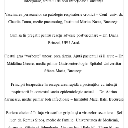
infecțioase, Spitalul de boli infecțioase Constanța.
Vaccinarea persoanelor cu patologie respiratorie cronică – Conf. univ. dr.
Claudia Toma, medic pneumolog, Institutul Marius Nasta, București.
Cum să fii pregătit pentru reacții adverse postvaccinare – Dr. Diana
Brînzei, UPU Arad.
Ficatul gras “vorbește” uneori prea târziu. Ajută pacientul să îl ajute – Dr.
Mădălina Greere, medic primar Gastroenterologie, Spitalul Universitar
Sfânta Maria, București.
Principii terapeutice în recuperarea rapidă a pacienților cu infecții
respiratorii în contextul socio-epidemiologic actual – Dr. Adrian
Marinescu, medic primar boli infecțioase – Institutul Matei Balș, București.
Bariera eficientă în fața virusurilor gripale și a virozelor sezoniere – Șef
lucr. dr. Remus Șipoș, medic de familie, Universitatea de Medicină,
Farmacie, Științe și Tehnologie „George Emil Palade” , Târgu Mureș