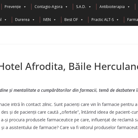
Prevenție
Contagio-Agora
S.A.D.
Antibioterapia
l
Durerea
IVEN
Best OF
Practic ALT-S
Farma 
 Hotel Afrodita, Băile Herculan
dine și mentalitate a cumpărătorilor din farmacii, temă de dezbatere în
cie intră în contact zilnic. Sunt pacienți care vin în farmacie pentru a so
es și de pacienții care caută „ofertele”, întărind ideea de pacient-c
tru a-și procura produsele farmaceutice pe care, influențat de reclamă s
i a asistentului de farmacie? Care va fi viitorul produselor farmaceut