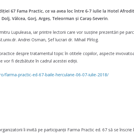
diției 67 Fama Practic, ce va avea loc între 6-7 iulie la Hotel Afrod
, Dolj, Vâlcea, Gorj, Argeș, Teleorman și Caraș-Severin
.
mitru Lupuleasa, iar printre lectorii care vor susține prezentări pe parc
t.univ.dr. Andrei Osman, Șef lucrari dr. Mihail Pîrlog.
ractice despre tratamentul topic în otitele copiilor, aspecte invovatoa
vor fi dezbătute în cadrul acestei ediții.
.ro/farma-practic-ed-67-baile-herculane-06-07-iulie-2018/
 organizatorii îi invită pe participanții Farma Practic ed. 67 să se înscr