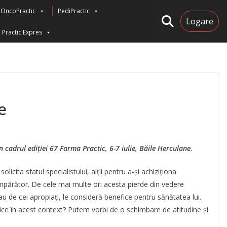
OncoPractic
PediPractic
Logare
Practic Expres
e
 cadrul ediției 67 Farma Practic, 6-7 iulie, Băile Herculane.
licita sfatul specialistului, alții pentru a-și achiziționa
umpărător. De cele mai multe ori acesta pierde din vedere
au de cei apropiați, le consideră benefice pentru sănătatea lui.
ice în acest context? Putem vorbi de o schimbare de atitudine și