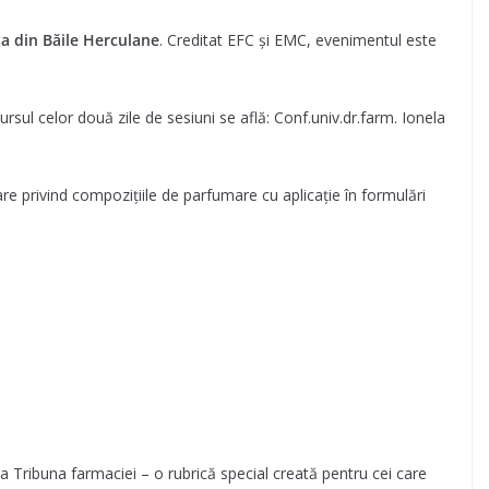
ita din Băile Herculane
. Creditat EFC și EMC, evenimentul este
ursul celor două zile de sesiuni se află: Conf.univ.dr.farm. Ionela
re privind compozițiile de parfumare cu aplicație în formulări
ie la Tribuna farmaciei – o rubrică special creată pentru cei care