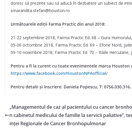
doresc să prezinte sau să aducă în dezbatere un subiect de inte
smarandita.stefan@houston.ro
Următoarele ediții Farma Practic din anul 2018:
21-22 septembrie 2018, Farma Practic Ed. 68 – Gura Humorului,
05-06 octombrie 2018, Farma Practic Ed. 69 – Eforie Nord, județe
09-10 noiembrie 2018, Farma Practic Ed. 70 – Băile Herculane, 
Pentru a fi la curent cu toate evenimentele marca Houston
https://www.facebook.com/HoustonNPAofficial/
Pentru detalii și înscriere: Daniela Popescu, T: 0756.030.3
„Managementul de caz al pacientului cu cancer bronho
n cabinetul medicului de familie la servicii paliative”, te
inței Regionale de Cancer Bronhopulmonar