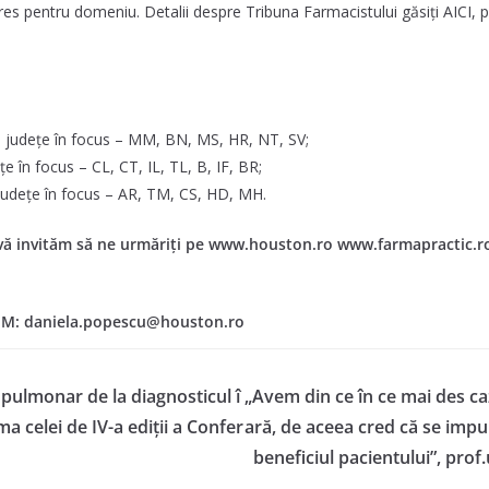
res pentru domeniu. Detalii despre Tribuna Farmacistului găsiți AICI,
 județe în focus – MM, BN, MS, HR, NT, SV;
 în focus – CL, CT, IL, TL, B, IF, BR;
județe în focus – AR, TM, CS, HD, MH.
 vă invităm să ne urmăriți pe www.houston.ro www.farmapractic.r
16, M: daniela.popescu@houston.ro
pulmonar de la diagnosticul î
„Avem din ce în ce mai des ca
ma celei de IV-a ediții a Confer
ară, de aceea cred că se impu
beneficiul pacientului”, prof