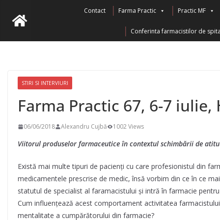
Skip
Contact
Farma Practic
Practic MF
to
Conferinta farmacistilor de spita
content
STIRI SI INTERVIURI
Farma Practic 67, 6-7 iulie,
06/06/2018
Alexandru Cujbă
1002 Views
Viitorul produselor farmaceutice în contextul schimbării de atitu
Există mai multe tipuri de pacienți cu care profesionistul din farma
medicamentele prescrise de medic, însă vorbim din ce în ce mai d
statutul de specialist al faramacistului și intră în farmacie pen
Cum influențează acest comportament activitatea farmacistului ș
mentalitate a cumpărătorului din farmacie?