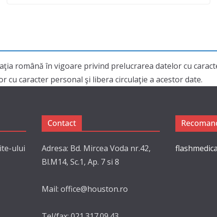
aţia română în vigoare privind prelucrarea datelor cu cara
 cu caracter personal şi libera circulaţie a acestor date.
Contact
Recomand
ite-ului
Adresa: Bd. Mircea Voda nr.42,
flashmedica
Bl.M14, Sc.1, Ap. 7 si 8
Mail: office@houston.ro
Tel/fax: 021.317.09.43