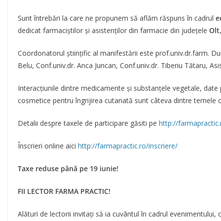
Sunt întrebări la care ne propunem să aflăm răspuns în cadrul
e
dedicat farmaciștilor și asistenților din farmacie din județele
Olt
Coordonatorul științific al manifestării este prof.univ.dr.farm. Du
Belu, Conf.univ.dr. Anca Juncan, Conf.univ.dr. Tiberiu Tătaru, Asis
Interacțiunile dintre medicamente și substanțele vegetale, date p
cosmetice pentru îngrijirea cutanată sunt câteva dintre temele ce 
Detalii despre taxele de participare găsiti pe
http://farmapractic
Înscrieri online aici
http://farmapractic.ro/inscriere/
Taxe reduse până pe 19 iunie!
FII LECTOR FARMA PRACTIC!
Alături de lectorii invitați să ia cuvântul în cadrul evenimentului,