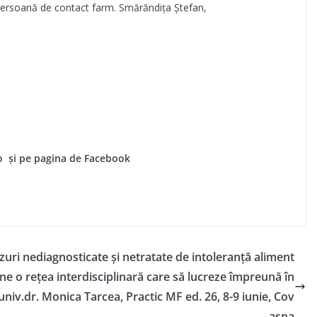
 persoană de contact farm. Smărăndița Ștefan,
o și pe pagina de Facebook
zuri nediagnosticate și netratate de intoleranță aliment
ne o rețea interdisciplinară care să lucreze împreună în
.univ.dr. Monica Tarcea, Practic MF ed. 26, 8-9 iunie, Cov
asna