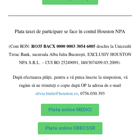
Plata taxei de participare se face în contul Houston NPA
RO35 BACX 0000 0003 3054 6005
(Cont RON:
deschis la Unicredit
Tiriac Bank, sucursala Alba Iulia București, EXCLUSIV HOUSTON
NPA S.R.L. – CUI RO 25249091, J40/3074/09.03.2009).
După efectuarea plății, pentru a vă putea înscrie la simpozion, vă
rugăm să ne trimiteți o copie după OP la adresa de e-mail
silvia.bintu@houston.ro
, 0756.030.393
Plata online MEDICI
Plata online OBBCSSR