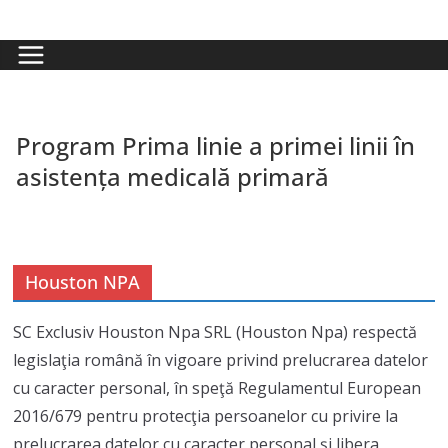
Skip
to
content
Program Prima linie a primei linii în
asistența medicală primară
Houston NPA
SC Exclusiv Houston Npa SRL (Houston Npa) respectă
legislaţia română în vigoare privind prelucrarea datelor
cu caracter personal, în speţă Regulamentul European
2016/679 pentru protecţia persoanelor cu privire la
prelucrarea datelor cu caracter personal şi libera