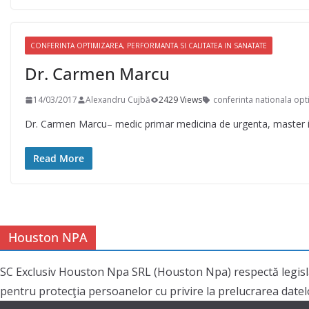
CONFERINTA OPTIMIZAREA, PERFORMANTA SI CALITATEA IN SANATATE
Dr. Carmen Marcu
14/03/2017
Alexandru Cujbă
2429 Views
conferinta nationala op
Dr. Carmen Marcu– medic primar medicina de urgenta, master in
Read More
Houston NPA
SC Exclusiv Houston Npa SRL (Houston Npa) respectă legisl
pentru protecţia persoanelor cu privire la prelucrarea datelor