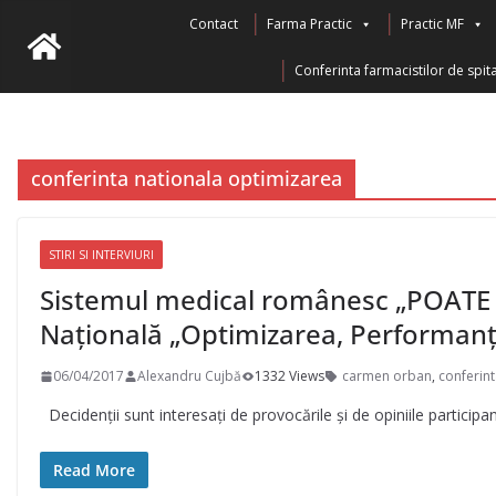
Skip
Contact
Farma Practic
Practic MF
to
Conferinta farmacistilor de spita
content
conferinta nationala optimizarea
STIRI SI INTERVIURI
Sistemul medical românesc „POATE FI”
Națională „Optimizarea, Performanța
06/04/2017
Alexandru Cujbă
1332 Views
carmen orban
,
conferin
Decidenții sunt interesați de provocările și de opiniile participan
Read More