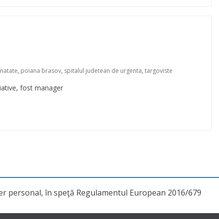
anatate
,
poiana brasov
,
spitalul judetean de urgenta
,
targoviste
iative, fost manager
cter personal, în speţă Regulamentul European 2016/679