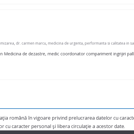
timizarea
,
dr. carmen marcu
,
medicina de urgenta
,
performanta si calitatea in s
 Medicina de dezastre, medic coordonator compariment ingrijiri pall
aţia română în vigoare privind prelucrarea datelor cu cara
 cu caracter personal şi libera circulaţie a acestor date.