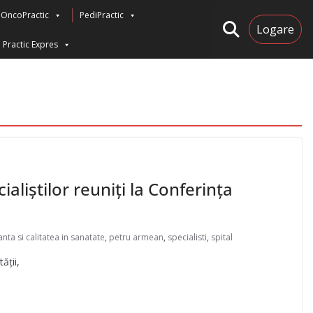
OncoPractic
PediPractic
Logare
Practic Expres
liștilor reuniți la Conferința
ta si calitatea in sanatate
,
petru armean
,
specialisti
,
spital
ății,