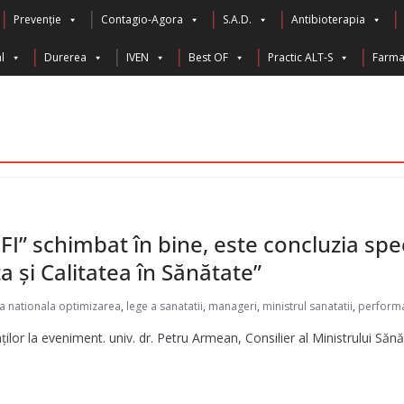
Prevenție
Contagio-Agora
S.A.D.
Antibioterapia
l
Durerea
IVEN
Best OF
Practic ALT-S
Farma 
 schimbat în bine, este concluzia specia
 și Calitatea în Sănătate”
ta nationala optimizarea
,
lege a sanatatii
,
manageri
,
ministrul sanatatii
,
performan
ților la eveniment. univ. dr. Petru Armean, Consilier al Ministrului Sănăt