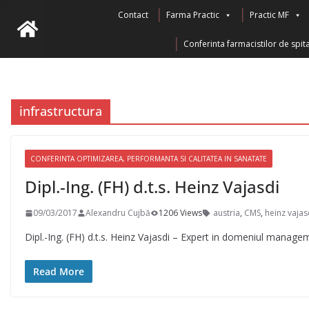
Skip
Contact
Farma Practic
Practic MF
to
Conferinta farmacistilor de spita
content
infrastructura
CONFERINTA OPTIMIZAREA, PERFORMANTA SI CALITATEA IN SANATATE
Dipl.-Ing. (FH) d.t.s. Heinz Vajasdi
09/03/2017
Alexandru Cujbă
1206 Views
austria
,
CMS
,
heinz vajas
Dipl.-Ing. (FH) d.t.s. Heinz Vajasdi – Expert in domeniul managem
Read More