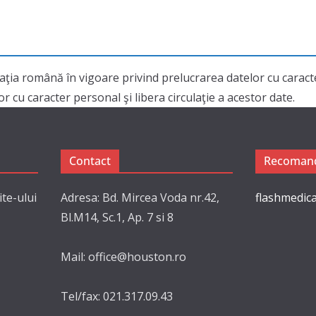
aţia română în vigoare privind prelucrarea datelor cu cara
 cu caracter personal şi libera circulaţie a acestor date.
Contact
Recomand
ite-ului
Adresa: Bd. Mircea Voda nr.42,
flashmedica
Bl.M14, Sc.1, Ap. 7 si 8
Mail: office@houston.ro
Tel/fax: 021.317.09.43