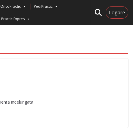
OncoPractic
PediPractic
Logare
Practic Expres
rienta indelungata