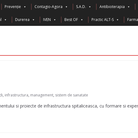
Prevenție
Contagio-Agora
S.A.D.
Antibioterapia
l
Durerea
IVEN
Best OF
Practic ALT-S
Farma 
di
,
infrastructura
,
management
,
sistem de sanatate
entului si proiecte de infrastructura spitaliceasca, cu formare si expe