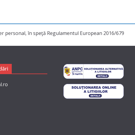
cter personal, în speţă Regulamentul European 2016/679
ări
l.ro