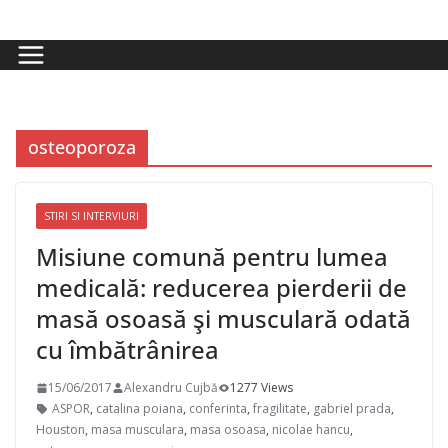
Skip
to
content
osteoporoza
STIRI SI INTERVIURI
Misiune comună pentru lumea
medicală: reducerea pierderii de
masă osoasă şi musculară odată
cu îmbătrânirea
15/06/2017
Alexandru Cujbă
1277 Views
ASPOR
,
catalina poiana
,
conferinta
,
fragilitate
,
gabriel prada
,
Houston
,
masa musculara
,
masa osoasa
,
nicolae hancu
,