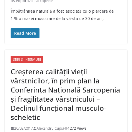
osteoporoza
,
sarcopenie
Îmbătrânirea naturală a fost asociată cu o pierdere de
1 % a masei musculare de la vârsta de 30 de ani,
Read More
STIRI SI INTERVIURI
Creșterea calității vieții
vârstnicilor, în prim plan la
Conferința Națională Sarcopenia
și fragilitatea vârstnicului –
Declinul funcțional musculo-
scheletic
20/03/2017
Alexandru Cujbă
1272 Views