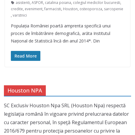
asistenti
,
ASPOR
,
catalina poiana
,
colegiul medicilor bucuresti
,
credite
,
eveniment
,
farmacisti
,
Houston
,
osteoporoza
,
sarcopenie
,
varstnici
Populația României poartă amprenta specifică unui
proces de îmbătrânire demografică, arăta Institutul
Național de Statistică încă din anul 2014*. Din
Read More
Houston NPA
SC Exclusiv Houston Npa SRL (Houston Npa) respectă
legislaţia română în vigoare privind prelucrarea datelor
cu caracter personal, în speţă Regulamentul European
2016/679 pentru protecţia persoanelor cu privire la