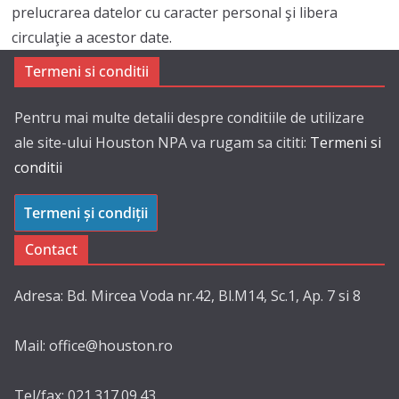
prelucrarea datelor cu caracter personal şi libera
circulaţie a acestor date.
Termeni si conditii
Pentru mai multe detalii despre conditiile de utilizare
ale site-ului Houston NPA va rugam sa cititi:
Termeni si
conditii
Termeni și condiții
Contact
Adresa: Bd. Mircea Voda nr.42, Bl.M14, Sc.1, Ap. 7 si 8
Mail: office@houston.ro
Tel/fax: 021.317.09.43