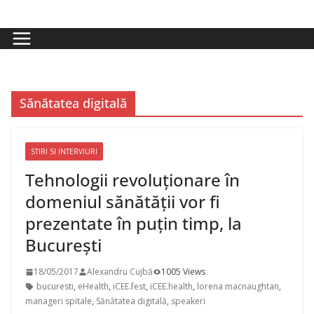
Skip
to
content
Sănătatea digitală
STIRI SI INTERVIURI
Tehnologii revoluționare în
domeniul sănătății vor fi
prezentate în puțin timp, la
București
18/05/2017
Alexandru Cujbă
1005 Views
bucuresti
,
eHealth
,
iCEE.fest
,
iCEE.health
,
lorena macnaughtan
,
manageri spitale
,
Sănătatea digitală
,
speakeri