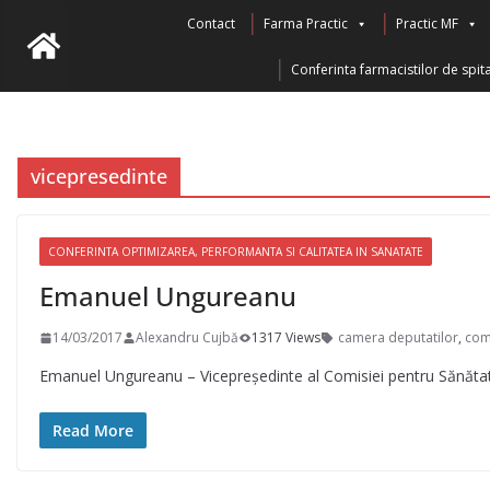
Skip
Contact
Farma Practic
Practic MF
to
Conferinta farmacistilor de spita
content
vicepresedinte
CONFERINTA OPTIMIZAREA, PERFORMANTA SI CALITATEA IN SANATATE
Emanuel Ungureanu
14/03/2017
Alexandru Cujbă
1317 Views
camera deputatilor
,
com
Emanuel Ungureanu – Vicepreședinte al Comisiei pentru Sănătat
Read More