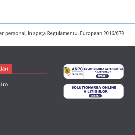
cter personal, în speţă Regulamentul European 2016/679
ări
l.ro