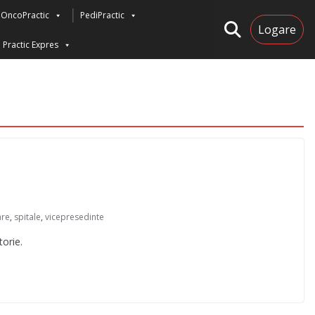
OncoPractic
PediPractic
Logare
Practic Expres
are
,
spitale
,
vicepresedinte
orie.