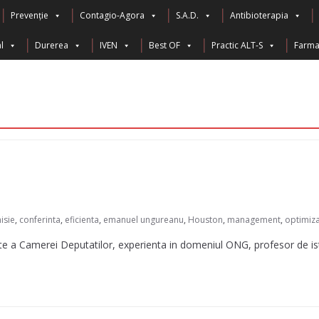
Prevenție
Contagio-Agora
S.A.D.
Antibioterapia
l
Durerea
IVEN
Best OF
Practic ALT-S
Farma 
isie
,
conferinta
,
eficienta
,
emanuel ungureanu
,
Houston
,
management
,
optimiz
e a Camerei Deputatilor, experienta in domeniul ONG, profesor de ist