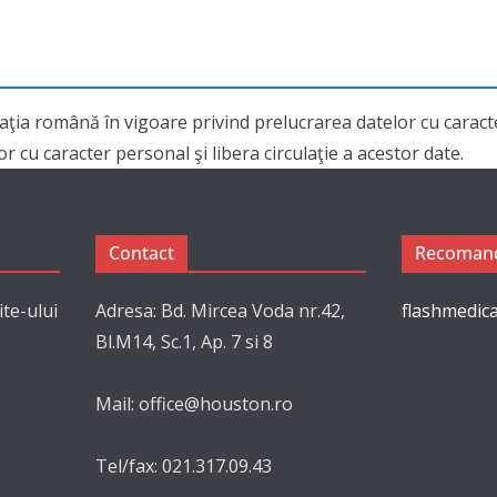
aţia română în vigoare privind prelucrarea datelor cu cara
 cu caracter personal şi libera circulaţie a acestor date.
Contact
Recomand
ite-ului
Adresa: Bd. Mircea Voda nr.42,
flashmedica
Bl.M14, Sc.1, Ap. 7 si 8
Mail: office@houston.ro
Tel/fax: 021.317.09.43