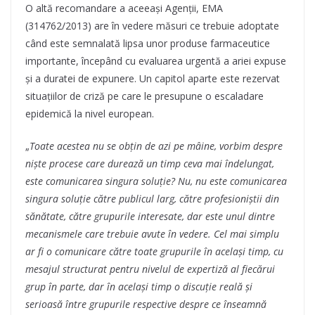
O altă recomandare a aceeași Agenții, EMA
(314762/2013) are în vedere măsuri ce trebuie adoptate
când este semnalată lipsa unor produse farmaceutice
importante, începând cu evaluarea urgentă a ariei expuse
și a duratei de expunere. Un capitol aparte este rezervat
situațiilor de criză pe care le presupune o escaladare
epidemică la nivel european.
„
Toate acestea nu se obțin de azi pe mâine, vorbim despre
niște procese care durează un timp ceva mai îndelungat,
este comunicarea singura soluție? Nu, nu este comunicarea
singura soluție către publicul larg, către profesioniștii din
sănătate, către grupurile interesate, dar este unul dintre
mecanismele care trebuie avute în vedere. Cel mai simplu
ar fi o comunicare către toate grupurile în același timp, cu
mesajul structurat pentru nivelul de expertiză al fiecărui
grup în parte, dar în același timp o discuție reală și
serioasă între grupurile respective despre ce înseamnă