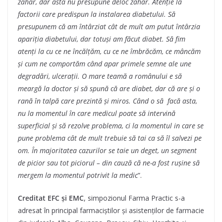
zahar, dar asta nu presupune deloc zahăr. Atenție la
factorii care predispun la instalarea diabetului. Să
presupunem că am întârziat cât de mult am putut întârzia
apariția diabetului, dar totuși am făcut diabet. Să fim
atenți la cu ce ne încălțăm, cu ce ne îmbrăcăm, ce mâncăm
și cum ne comportăm când apar primele semne ale une
degradări, ulcerații. O mare teamă a românului e să
meargă la doctor și să spună că are diabet, dar că are și o
rană în talpă care prezintă și miros. Când o să facă asta,
nu la momentul în care medicul poate să intervină
superficial și să rezolve problema, ci la momentul in care se
pune problema cât de mult trebuie să tai ca să îl salvezi pe
om. În majoritatea cazurilor se taie un deget, un segment
de picior sau tot piciorul – din cauză că ne-a fost rușine să
mergem la momentul potrivit la medic
”.
Creditat EFC și EMC
, simpozionul Farma Practic s-a
adresat în principal farmaciștilor și asistenților de farmacie