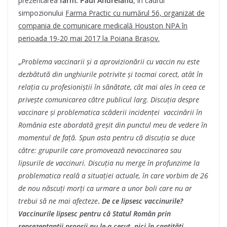
prezentarea
farm. P
aul Andreianu
, în cadrul
simpozionului
Farma Practic cu numărul 56, organizat de
compania de comunicare medicală Houston NPA în
perioada 19-20 mai 2017 la Poiana Brașov.
„
Problema vaccinarii și a aprovizionării cu vaccin nu este
dezbătută din unghiurile potrivite și tocmai corect, atât în
relația cu profesioniștii în sănătate, cât mai ales în ceea ce
privește comunicarea către publicul larg. Discuția despre
vaccinare și problematica scăderii incidenței vaccinării în
România este abordată greșit din punctul meu de vedere în
momentul de față. Spun asta pentru că discuția se duce
către: grupurile care promovează nevaccinarea sau
lipsurile de vaccinuri. Discuția nu merge în profunzime la
problematica reală a situației actuale, în care vorbim de 26
de nou născuți morți ca urmare a unor boli care nu ar
trebui să ne mai afecteze
.
De ce lipsesc vaccinurile?
Vaccinurile lipsesc pentru că Statul Român prin
reprezentanții proprii nu le-a cerut, nici în cantități