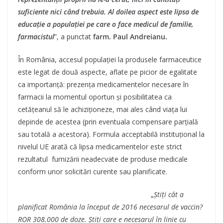
suficiente nici când trebuia. Al doilea aspect este lipsa de
educație a populației pe care o face medicul de familie,
farmacistul
”, a punctat
farm. P
aul Andreianu.
În România, accesul populației la produsele farmaceutice
este legat de două aspecte, aflate pe picior de egalitate
ca importanță: prezența medicamentelor necesare în
farmacii la momentul oportun și posibilitatea ca
cetățeanul să le achiziționeze, mai ales când viața lui
depinde de acestea (prin eventuala compensare parțială
sau totală a acestora). Formula acceptabilă instituțional la
nivelul UE arată că lipsa medicamentelor este strict
rezultatul furnizării neadecvate de produse medicale
conform unor solicitări curente sau planificate.
„
Știți cât a
planificat România la început de 2016 necesarul de vaccin?
ROR 308.000 de doze. Știți care e necesarul în linie cu