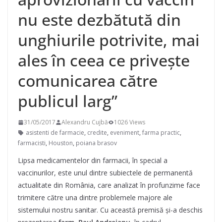
nu este dezbătută din
unghiurile potrivite, mai
ales în ceea ce privește
comunicarea către
publicul larg”
31/05/2017
Alexandru Cujbă
1026 Views
asistenti de farmacie
,
credite
,
eveniment
,
farma practic
,
farmacisti
,
Houston
,
poiana brasov
Lipsa medicamentelor din farmacii, în special a
vaccinurilor, este unul dintre subiectele de permanentă
actualitate din România, care analizat în profunzime face
trimitere către una dintre problemele majore ale
sistemului nostru sanitar. Cu această premisă și-a deschis