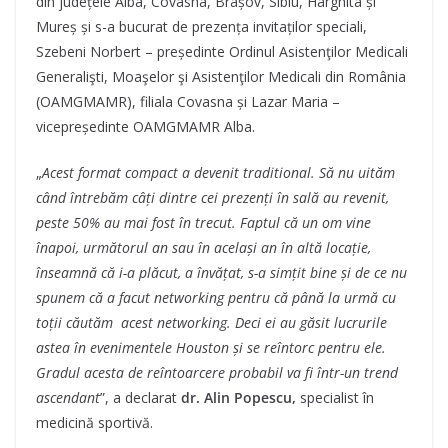
din județele Alba, Covasna, Brașov, Sibiu, Harghita și
Mureș și s-a bucurat de prezența invitaților speciali,
Szebeni Norbert – președinte Ordinul Asistenţilor Medicali
Generalişti, Moaşelor şi Asistenţilor Medicali din România
(OAMGMAMR), filiala Covasna și Lazar Maria –
vicepreședinte OAMGMAMR Alba.
„
Acest format compact a devenit traditional. Să nu uităm
când întrebăm câți dintre cei prezenți în sală au revenit,
peste 50% au mai fost în trecut. Faptul că un om vine
înapoi, următorul an sau în același an în altă locație,
înseamnă că i-a plăcut, a învățat, s-a simțit bine și de ce nu
spunem că a facut networking pentru că până la urmă cu
toții căutăm acest networking. Deci ei au găsit lucrurile
astea în evenimentele Houston și se reîntorc pentru ele.
Gradul acesta de reîntoarcere probabil va fi într-un trend
ascendant
”, a declarat
dr.
Alin Popescu,
specialist în
medicină sportivă.