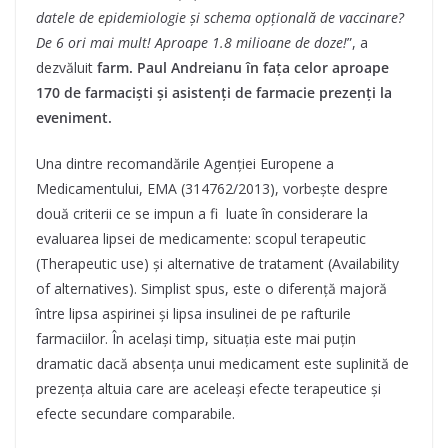
datele de epidemiologie și schema opțională de vaccinare?
De 6 ori mai mult! Aproape 1.8 milioane de doze!
”, a
dezvăluit
farm. P
aul Andreianu în fața celor aproape
170 de farmaciști și asistenți de farmacie prezenți la
eveniment.
Una dintre recomandările Agenției Europene a
Medicamentului, EMA (314762/2013), vorbește despre
două criterii ce se impun a fi luate în considerare la
evaluarea lipsei de medicamente: scopul terapeutic
(Therapeutic use) și alternative de tratament (Availability
of alternatives). Simplist spus, este o diferență majoră
între lipsa aspirinei și lipsa insulinei de pe rafturile
farmaciilor. În același timp, situația este mai puțin
dramatic dacă absența unui medicament este suplinită de
prezența altuia care are aceleași efecte terapeutice și
efecte secundare comparabile.