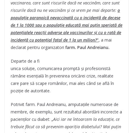
vaccinarea, care sunt riscurile dacă ne vaccinăm, care sunt
riscurile dacă nu ne vaccinăm și ce vrem pe mai departe:
o
populație paranoică nevaccinată cu o incidență de decese
de 1 la 1000 sau o populație educată mai puțin speriată de
potențialele reacții adverse ale vaccinurilor și cu o rată de
incidență cu potențial fatal de 1 la un milion?
”
, a mai
declarat pentru organizatori
farm. P
aul Andreianu.
Departe de a fi
unica soluție, comunicarea promptă și profesionistă
rămâne esențială în prevenirea oricărei crize, realitate
care pare să scape românilor, mai ales când se află în
poziție de autoritate.
Potrivit farm. Paul Andreianu, amputațiile numeroase de
membre, de exemplu, sunt rezultatul abordării incorecte a
pacienților cu diabet: „
Aici iar ne întoarcem la educație, ce
trebuie făcut ca să prevenim apariția diabetului? Mai puțin