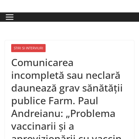
Skip
to
content
STIRI SI INTERVIURI
Comunicarea
incompletă sau neclară
daunează grav sănătății
publice Farm. Paul
Andreianu: „Problema
vaccinarii și a
aprovizionării cu vaccin