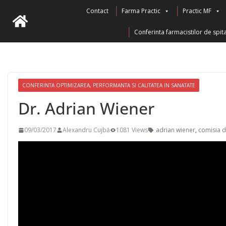
Skip
Contact
Farma Practic
Practic MF
to
Conferinta farmacistilor de spita
content
CONFERINTA OPTIMIZAREA, PERFORMANTA SI CALITATEA IN SANATATE
Dr. Adrian Wiener
09/03/2017
Alexandru Cujbă
1081 Views
adrian wiener
,
comisia d