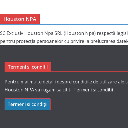
Houston NPA
SC Exclusiv Houston Npa SRL (Houston Npa) respectă legisl
pentru protecţia persoanelor cu privire la prelucrarea datelor
Termeni si conditii
Pentru mai multe detalii despre conditiile de utilizare ale s
Houston NPA va rugam sa cititi:
Termeni si conditii
Termeni și condiții