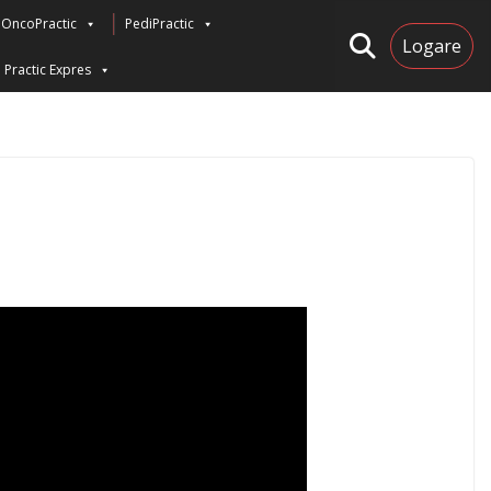
OncoPractic
PediPractic
Logare
Practic Expres