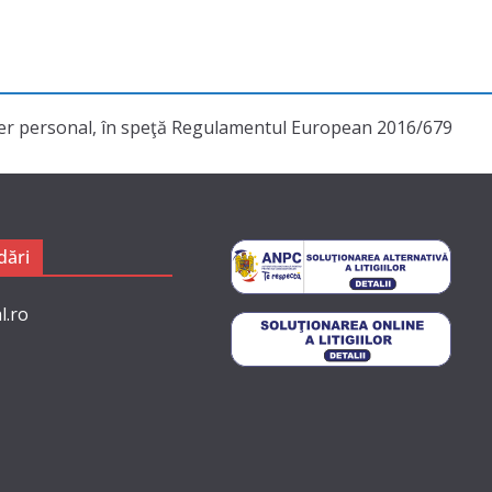
cter personal, în speţă Regulamentul European 2016/679
ări
l.ro