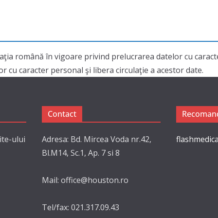
aţia română în vigoare privind prelucrarea datelor cu cara
 cu caracter personal şi libera circulaţie a acestor date.
Contact
Recomand
ite-ului
Adresa: Bd. Mircea Voda nr.42,
flashmedica
Bl.M14, Sc.1, Ap. 7 si 8
Mail: office@houston.ro
Tel/fax: 021.317.09.43