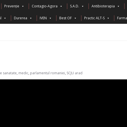
Prevenție
Contagio-Agora
S.A.D.
Antibioterapia
l
Durerea
IVEN
Best OF
Practic ALT-S
Farma 
e sanatate
,
medic
,
parlamentul romaniei
,
SCJU arad