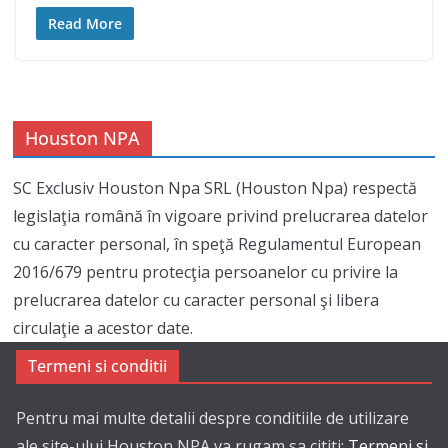
Read More
Houston NPA
SC Exclusiv Houston Npa SRL (Houston Npa) respectă
legislaţia română în vigoare privind prelucrarea datelor
cu caracter personal, în speţă Regulamentul European
2016/679 pentru protecţia persoanelor cu privire la
prelucrarea datelor cu caracter personal şi libera
circulaţie a acestor date.
Termeni si conditii
Pentru mai multe detalii despre conditiile de utilizare
ale site-ului Houston NPA va rugam sa cititi:
Termeni si