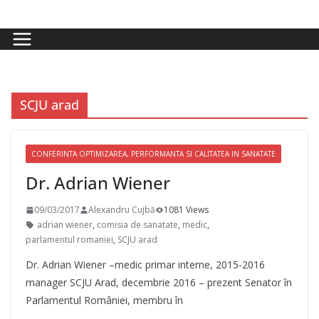
Skip
to
content
SCJU arad
CONFERINTA OPTIMIZAREA, PERFORMANTA SI CALITATEA IN SANATATE
Dr. Adrian Wiener
09/03/2017
Alexandru Cujbă
1081 Views
adrian wiener
,
comisia de sanatate
,
medic
,
parlamentul romaniei
,
SCJU arad
Dr. Adrian Wiener –medic primar interne, 2015-2016
manager SCJU Arad, decembrie 2016 – prezent Senator în
Parlamentul României, membru în