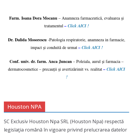
Farm. Ioana Dora Mocanu
– Anamneza farmaceutică, evaluarea și
tratamentul
–
Click AICI !
Dr. Dalida Mosorescu
-Patologia respiratorie, anamneza in farmacie,
impact și conduită de urmat
–
Click AICI !
Conf. univ. dr. farm. Anca Juncan
– Poleiala, aurul și farmacia –
dermatocosmetice – precauții și avertizărimit vs. realitat
–
Click AICI
!
Houston NPA
SC Exclusiv Houston Npa SRL (Houston Npa) respectă
legislaţia română în vigoare privind prelucrarea datelor