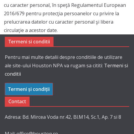
cu caracter personal, în speţă Regulamentul European
2016/679 pentru protecţia persoanelor cu privire la
prelucrarea datelor cu caracter personal şi libera
circulaţie a acestor date.
Termeni si conditii
Pentru mai multe detalii despre conditiile de utilizare
ale site-ului Houston NPA va rugam sa cititi:
Termeni si
conditii
Termeni și condiții
Contact
Adresa: Bd. Mircea Voda nr.42, Bl.M14, Sc.1, Ap. 7 si 8
Mail: office@houston.ro