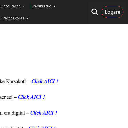
OncoPractic
PediPractic
Logare
 Practic Expres
cke Korsakoff –
Click AICI !
 acneei –
Click AICI !
n era digital –
Click AICI !