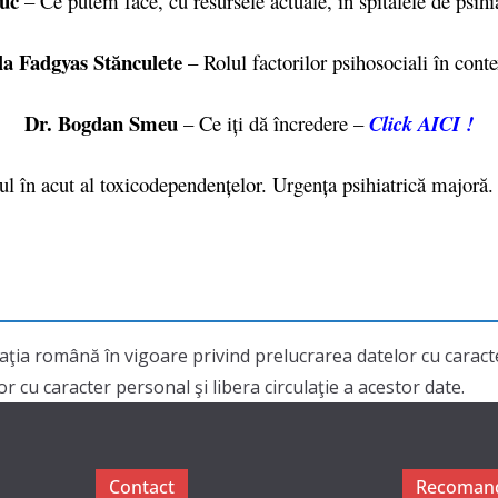
iuc
– Ce putem face, cu resursele actuale, în spitalele de psihi
la Fadgyas Stănculete
– Rolul factorilor psihosociali în conte
Dr. Bogdan Smeu
– Ce iți dă încredere –
Click AICI !
în acut al toxicodependențelor. Urgența psihiatrică majoră. I
aţia română în vigoare privind prelucrarea datelor cu cara
 cu caracter personal şi libera circulaţie a acestor date.
Contact
Recomand