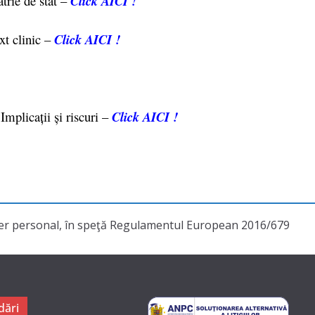
atrie de stat –
Click AICI !
xt clinic –
Click AICI !
mplicații și riscuri –
Click AICI !
cter personal, în speţă Regulamentul European 2016/679
ări