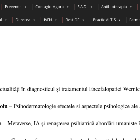
Prevenție
Contagio-Agora
S.A.D.
Antibioterapia
l
Durerea
IVEN
Best OF
Practic ALT-S
Farma
tualități în diagnosticul și tratamentul Encefalopatiei Werni
oiu
– Psihodermatologie efectele si aspectele psihologice ale
a
– Metaverse, IA și renașterea psihiatrică abordări umaniste î