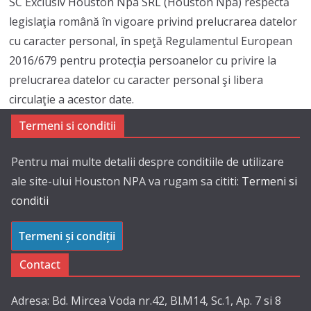
SC Exclusiv Houston Npa SRL (Houston Npa) respectă
legislaţia română în vigoare privind prelucrarea datelor
cu caracter personal, în speţă Regulamentul European
2016/679 pentru protecţia persoanelor cu privire la
prelucrarea datelor cu caracter personal şi libera
circulaţie a acestor date.
Termeni si conditii
Pentru mai multe detalii despre conditiile de utilizare
ale site-ului Houston NPA va rugam sa cititi:
Termeni si
conditii
Termeni și condiții
Contact
Adresa: Bd. Mircea Voda nr.42, Bl.M14, Sc.1, Ap. 7 si 8