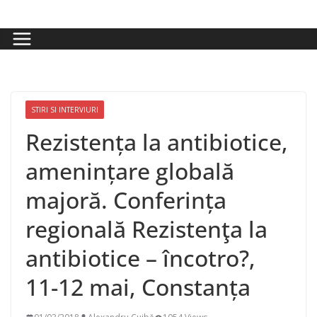
Skip
to
content
STIRI SI INTERVIURI
Rezistența la antibiotice,
amenințare globală
majoră. Conferința
regională Rezistenţa la
antibiotice – încotro?,
11-12 mai, Constanța