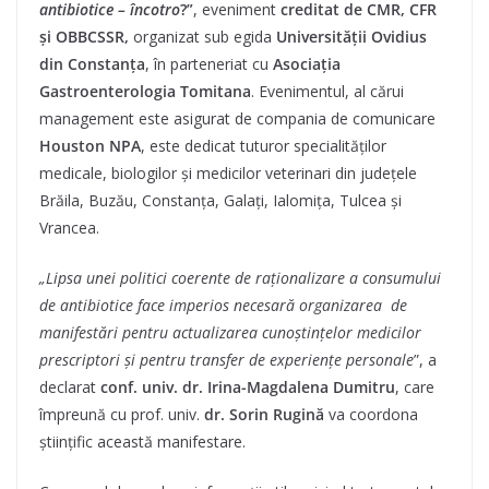
antibiotice – încotro
?”
, eveniment
creditat de
CMR, CFR
și OBBCSSR,
organizat sub egida
Universității Ovidius
din Constanța
, în parteneriat cu
Asociația
Gastroenterologia Tomitana
. Evenimentul, al cărui
management este asigurat de compania de comunicare
Houston NPA
, este dedicat tuturor specialităților
medicale, biologilor și medicilor veterinari din județele
Brăila, Buzău, Constanța, Galați, Ialomița, Tulcea și
Vrancea.
„Lipsa unei politici coerente de raționalizare a consumului
de antibiotice face imperios necesară organizarea de
manifestări pentru actualizarea cunoștințelor medicilor
prescriptori și pentru transfer de experiențe personale
”, a
declarat
conf. univ. dr. Irina-Magdalena Dumitru
, care
împreună cu prof. univ.
dr. Sorin Rugină
va coordona
științific această manifestare.