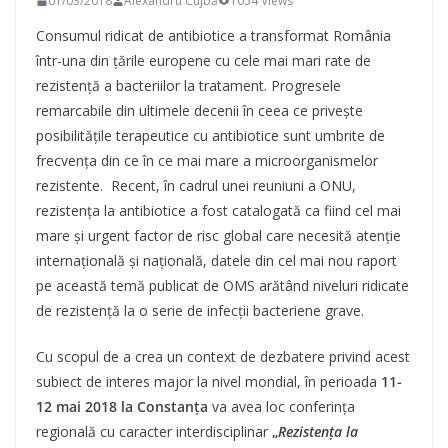
01/03/2018
Alexandru Cujbă
1054 Views
Consumul ridicat de antibiotice a transformat România
într-una din țările europene cu cele mai mari rate de
rezistență a bacteriilor la tratament. Progresele
remarcabile din ultimele decenii în ceea ce privește
posibilitățile terapeutice cu antibiotice sunt umbrite de
frecvența din ce în ce mai mare a microorganismelor
rezistente. Recent, în cadrul unei reuniuni a ONU,
rezistența la antibiotice a fost catalogată ca fiind cel mai
mare și urgent factor de risc global care necesită atenție
internațională și națională, datele din cel mai nou raport
pe această temă publicat de OMS arătând niveluri ridicate
de rezistență la o serie de infecții bacteriene grave.
Cu scopul de a crea un context de dezbatere privind acest
subiect de interes major la nivel mondial, în perioada
11-
12 mai 2018 la Constanța
va avea loc conferința
regională cu caracter interdisciplinar
„
Rezistența la