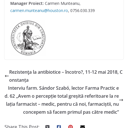
Manager
Proiect
:
Carmen Munteanu,
carmen.munteanu@houston.ro
, 0756.030.339
Rezistenţa la antibiotice – încotro?, 11-12 mai 2018, C
onstanța
Interviu farm. Sándor Szabó, lector Farma Practic e
d. 62 „Avem o percepție total greșită referitoare la re
lația farmacist – medic, pentru că noi, farmaciștii, nu
concepem să facem primul pas către medic”
Share This Post: