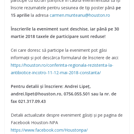
participe cu lucrări științifice în cadrul evenimentului să își
înscrie rezumatele pentru sesiunea de tip poster până
pe
15 aprilie
la adresa
carmen.munteanu@houston.ro
Înscrierile la eveniment sunt deschise, iar până pe 30
martie 2018 taxele de participare sunt reduse!
Cei care doresc să participe la eveniment pot găsi
informații și pot descărca formularul de înscriere de aici:
https://houston.ro/conferinta-regionala-rezistenta-la-
antibiotice-incotro-11-12-mai-2018-constanta/
Pentru detalii și înscriere: Andrei Lipeț,
andrei.lipet@houston.ro, 0756.055.501 sau la nr. de
fax 021.317.09.43
Detalii actualizate despre eveniment găsiți și pe pagina de
Facebook Houston-NPA
https://www.facebook.com/Houstonpa/