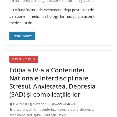
mirela manea
,
psihologi
,
sad 2017
,
spitalul obregia
,
stres
Cu o lună înainte de eveniment, deja peste 400 de
persoane – medici, psihologi, farmaciști și asistenți
medicali și de
Read More
STIRI SI INTERVIURI
Ediția a IV-a a Conferinței
Naționale Interdisciplinare
Stresul, Anxietatea, Depresia
(SAD) și complicațiile lor
15/02/2017
Alexandru Cujbă
959 Views
anxietate
,
cfr
,
cmr
,
conferinta
,
copsi
,
credite
,
depresie
,
eveniment
,
sad
,
spitalul obregia
,
stres