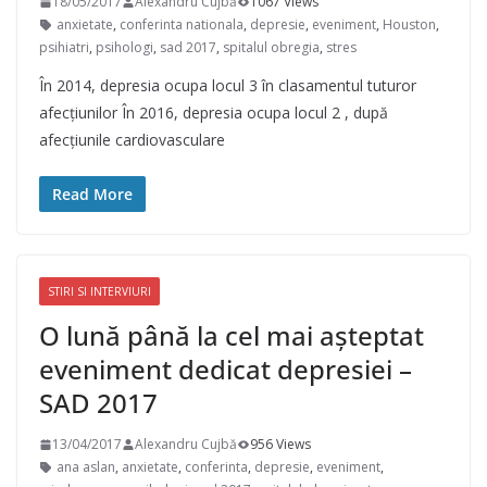
18/05/2017
Alexandru Cujbă
1067 Views
anxietate
,
conferinta nationala
,
depresie
,
eveniment
,
Houston
,
psihiatri
,
psihologi
,
sad 2017
,
spitalul obregia
,
stres
În 2014, depresia ocupa locul 3 în clasamentul tuturor
afecțiunilor În 2016, depresia ocupa locul 2 , după
afecțiunile cardiovasculare
Read More
STIRI SI INTERVIURI
O lună până la cel mai așteptat
eveniment dedicat depresiei –
SAD 2017
13/04/2017
Alexandru Cujbă
956 Views
ana aslan
,
anxietate
,
conferinta
,
depresie
,
eveniment
,