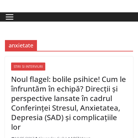
Skip
to
content
anxietate
STIRI SI INTERVIURI
Noul flagel: bolile psihice! Cum le
înfruntăm în echipă? Direcții și
perspective lansate în cadrul
Conferinței Stresul, Anxietatea,
Depresia (SAD) și complicațiile
lor