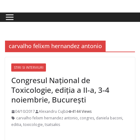
Skip
to
content
carvalho felixm hernandez antonio
STIRI SI INTERVIURI
Congresul Național de
Toxicologie, ediția a II-a, 3-4
noiembrie, București
04/10/2017
Alexandru Cujbă
4144 Views
carvalho felixm hernandez antonio
,
congres
,
daniela baconi
,
editia
,
toxicologie
,
tsatsakis