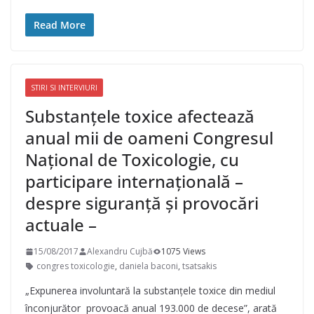
Read More
STIRI SI INTERVIURI
Substanțele toxice afectează
anual mii de oameni Congresul
Național de Toxicologie, cu
participare internațională –
despre siguranță și provocări
actuale –
15/08/2017
Alexandru Cujbă
1075 Views
congres toxicologie
,
daniela baconi
,
tsatsakis
„Expunerea involuntară la substanțele toxice din mediul
înconjurător provoacă anual 193.000 de decese”, arată