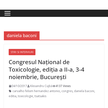
Skip
to
content
daniela baconi
STIRI SI INTERVIURI
Congresul Național de
Toxicologie, ediția a II-a, 3-4
noiembrie, București
04/10/2017
Alexandru Cujbă
4137 Views
carvalho felixm hernandez antonio
,
congres
,
daniela baconi
,
editia
,
toxicologie
,
tsatsakis