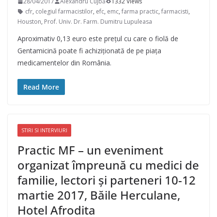
28/04/2017
Alexandru Cujbă
1332 Views
cfr
,
colegiul farmacistilor
,
efc
,
emc
,
farma practic
,
farmacisti
,
Houston
,
Prof. Univ. Dr. Farm. Dumitru Lupuleasa
Aproximativ 0,13 euro este prețul cu care o fiolă de
Gentamicină poate fi achiziționată de pe piața
medicamentelor din România.
Read More
STIRI SI INTERVIURI
Practic MF – un eveniment
organizat împreună cu medici de
familie, lectori și parteneri 10-12
martie 2017, Băile Herculane,
Hotel Afrodita