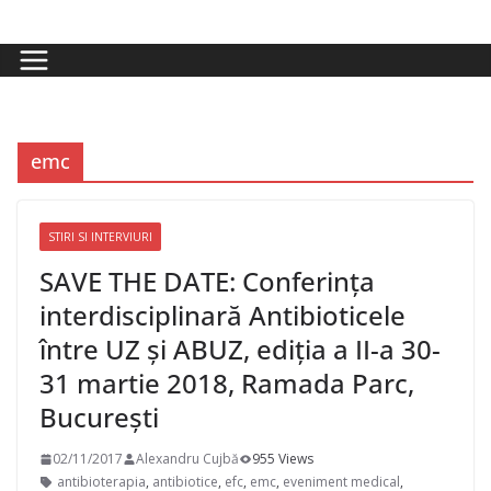
Skip
to
content
emc
STIRI SI INTERVIURI
SAVE THE DATE: Conferința
interdisciplinară Antibioticele
între UZ și ABUZ, ediția a II-a 30-
31 martie 2018, Ramada Parc,
București
02/11/2017
Alexandru Cujbă
955 Views
antibioterapia
,
antibiotice
,
efc
,
emc
,
eveniment medical
,