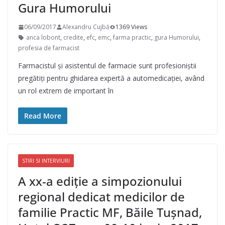
Gura Humorului
06/09/2017
Alexandru Cujbă
1369 Views
anca lobont
,
credite
,
efc
,
emc
,
farma practic
,
gura Humorului
,
profesia de farmacist
Farmacistul și asistentul de farmacie sunt profesioniștii
pregătiți pentru ghidarea expertă a automedicației, având
un rol extrem de important în
Read More
STIRI SI INTERVIURI
A xx-a ediție a simpozionului
regional dedicat medicilor de
familie Practic MF, Băile Tușnad,