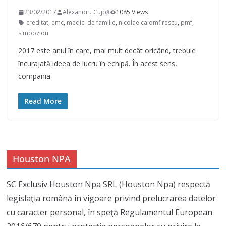
23/02/2017
Alexandru Cujbă
1085 Views
creditat
,
emc
,
medici de familie
,
nicolae calomfirescu
,
pmf
,
simpozion
2017 este anul în care, mai mult decât oricând, trebuie
încurajată ideea de lucru în echipă. În acest sens,
compania
Read More
Houston NPA
SC Exclusiv Houston Npa SRL (Houston Npa) respectă
legislaţia română în vigoare privind prelucrarea datelor
cu caracter personal, în speţă Regulamentul European