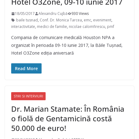
Hotel O3Zone, 09-10 iunie 2017
18/05/2017
Alexandru Cujbă
930 Views
baile tusnad
,
Conf. Dr. Monica Tarcea
,
emc
,
eveniment
,
interactivitate
,
medici de familie
,
nicolae calomfirescu
,
pmf
Compania de comunicare medicală Houston NPA a
organizat în perioada 09-10 iunie 2017, la Băile Tușnad,
Hotel O3Zone ediția aniversară
Read More
STIRI SI INTERVIURI
Dr. Marian Stamate: În România
o fiolă de Gentamicină costă
50.000 de euro!