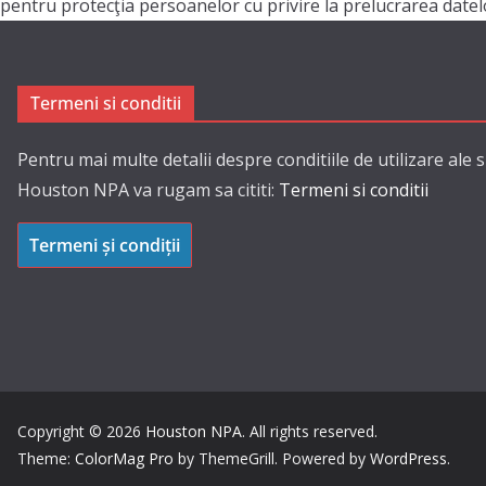
pentru protecţia persoanelor cu privire la prelucrarea datelor
Termeni si conditii
Pentru mai multe detalii despre conditiile de utilizare ale s
Houston NPA va rugam sa cititi:
Termeni si conditii
Termeni și condiții
Copyright © 2026
Houston NPA
. All rights reserved.
Theme:
ColorMag Pro
by ThemeGrill. Powered by
WordPress
.