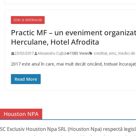
STIRI SI INTERVIURI
Practic MF – un eveniment organizat 
Herculane, Hotel Afrodita
23/02/2017
Alexandru Cujbă
1085 Views
creditat
,
emc
,
medici de 
2017 este anul în care, mai mult decât oricând, trebuie încuraja
Read More
Houston NPA
SC Exclusiv Houston Npa SRL (Houston Npa) respectă legisl