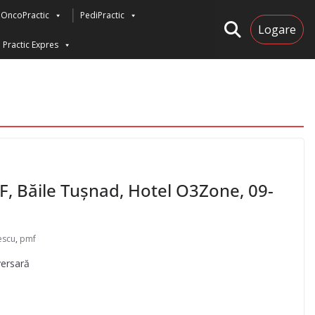
OncoPractic
PediPractic
Logare
Practic Expres
MF, Băile Tușnad, Hotel O3Zone, 09-
escu
,
pmf
versară