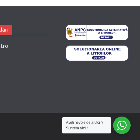
ări
l.ro
Aveti nevoie de ajutor ?
Suntem aici !