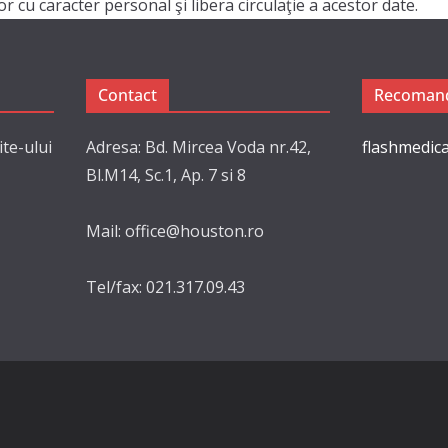
 cu caracter personal şi libera circulaţie a acestor date.
Contact
Recomand
ite-ului
Adresa: Bd. Mircea Voda nr.42,
flashmedica
Bl.M14, Sc.1, Ap. 7 si 8
Mail: office@houston.ro
Tel/fax: 021.317.09.43