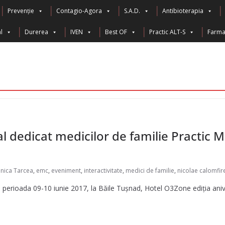
Prevenție
Contagio-Agora
S.A.D.
Antibioterapia
l
Durerea
IVEN
Best OF
Practic ALT-S
Farma 
al dedicat medicilor de familie Practic 
onica Tarcea
,
emc
,
eveniment
,
interactivitate
,
medici de familie
,
nicolae calomfir
erioada 09-10 iunie 2017, la Băile Tușnad, Hotel O3Zone ediția ani