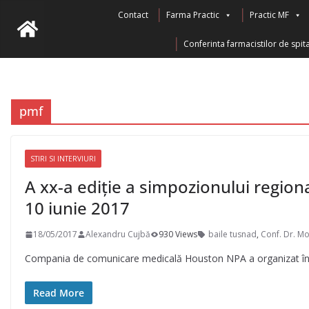
Skip
Contact
Farma Practic
Practic MF
to
Conferinta farmacistilor de spita
content
pmf
STIRI SI INTERVIURI
A xx-a ediție a simpozionului region
10 iunie 2017
18/05/2017
Alexandru Cujbă
930 Views
baile tusnad
,
Conf. Dr. M
Compania de comunicare medicală Houston NPA a organizat în p
Read More