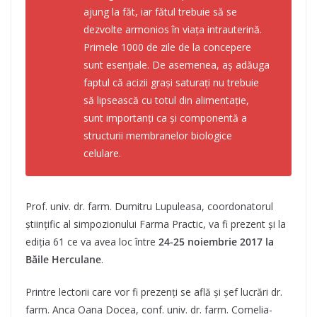
ajung la făt, iar fătul trebuie să se
dezvolte armonios în viața intrauterină.
Primele 1000 de zile de la concepere
sunt esențiale. De asemenea, aș adăuga
faptul că acizii grași saturați nu trebuie
să lipsească cu totul din alimentație,
sunt importanți ca și componentă a
structurii membranelor biologice
celulare.
Prof. univ. dr. farm. Dumitru Lupuleasa, coordonatorul
științific al simpozionului Farma Practic, va fi prezent și la
ediția 61 ce va avea loc între
24-25 noiembrie 2017 la
Băile Herculane
.
Printre lectorii care vor fi prezenți se află și șef lucrări dr.
farm. Anca Oana Docea, conf. univ. dr. farm. Cornelia-