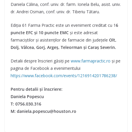
Daniela Călina, conf. univ. dr. farm. Ionela Belu, asist. univ.
dr. Andrei Osman, conf. univ. dr. Tiberiu Tătaru.
Ediția 61 Farma Practic este un eveniment creditat cu 1
6
puncte EFC și 10 puncte EMC
și este adresat
farmaciștilor și asistenților de farmacie din județele
Olt,
Dolj, Vâlcea, Gorj, Argeș, Teleorman și Caraș Severin.
Detalii despre înscrieri găsiți pe
www.farmapractic.ro
și pe
pagina de Facebook a evenimentului
https://www.facebook.com/events/1216914201786238/
Pentru detalii și înscriere:
Daniela Popescu
T: 0756.030.316
M: daniela.popescu@houston.ro