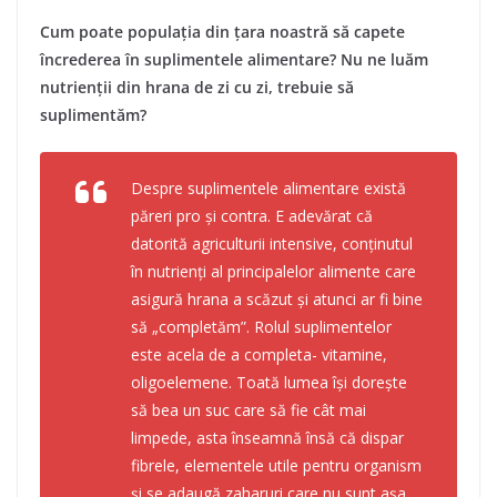
Cum poate populația din țara noastră să capete
încrederea în suplimentele alimentare? Nu ne luăm
nutrienții din hrana de zi cu zi, trebuie să
suplimentăm?
Despre suplimentele alimentare există
păreri pro și contra. E adevărat că
datorită agriculturii intensive, conținutul
în nutrienți al principalelor alimente care
asigură hrana a scăzut și atunci ar fi bine
să „completăm”. Rolul suplimentelor
este acela de a completa- vitamine,
oligoelemene. Toată lumea își dorește
să bea un suc care să fie cât mai
limpede, asta înseamnă însă că dispar
fibrele, elementele utile pentru organism
și se adaugă zaharuri care nu sunt așa