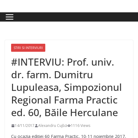
Skip
to
content
STIRI SI INTERVIURI
#INTERVIU: Prof. univ.
dr. farm. Dumitru
Lupuleasa, Simpozionul
Regional Farma Practic
ed. 60, Băile Herculane
14/11/2017
Alexandru Cujbă
1116 Views
Cu ocazia ediției 60 Farma Practic, 10-11 noiembrie 2017,