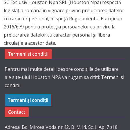
SC Exclusiv Houston Npa SRL (Houston Npa) respectă
legislaţia română în vigoare privind prelucrarea datelor
cu caracter personal, în speţă Regulamentul European
2016/679 pentru protecţia persoanelor cu privire la
prelucrarea datelor cu caracter personal şi libera
circulaţie a acestor date.
Termeni si conditii
Pentru mai multe detalii despre conditiile de utilizare
ale site-ului Houston NPA va rugam sa cititi:
Termeni si
conditii
Termeni și condiții
Contact
Adresa: Bd. Mircea Voda nr.42, Bl.M14, Sc.1, Ap. 7 si 8